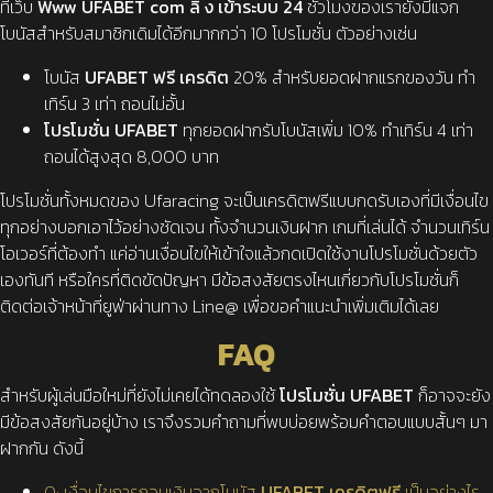
ที่เว็บ
Www UFABET com ลิ้ ง เข้าระบบ 24
ชั่วโมงของเรายังมีแจก
โบนัสสำหรับสมาชิกเดิมได้อีกมากกว่า 10 โปรโมชั่น ตัวอย่างเช่น
โบนัส
UFABET ฟรี เครดิต
20% สำหรับยอดฝากแรกของวัน ทำ
เทิร์น 3 เท่า ถอนไม่อั้น
โปรโมชั่น
UFABET
ทุกยอดฝากรับโบนัสเพิ่ม 10% ทำเทิร์น 4 เท่า
ถอนได้สูงสุด 8,000 บาท
โปรโมชั่นทั้งหมดของ Ufaracing จะเป็นเครดิตฟรีแบบกดรับเองที่มีเงื่อนไข
ทุกอย่างบอกเอาไว้อย่างชัดเจน ทั้งจำนวนเงินฝาก เกมที่เล่นได้ จำนวนเทิร์น
โอเวอร์ที่ต้องทำ แค่อ่านเงื่อนไขให้เข้าใจแล้วกดเปิดใช้งานโปรโมชั่นด้วยตัว
เองทันที หรือใครที่ติดขัดปัญหา มีข้อสงสัยตรงไหนเกี่ยวกับโปรโมชั่นก็
ติดต่อเจ้าหน้าที่ยูฟ่าผ่านทาง Line@ เพื่อขอคำแนะนำเพิ่มเติมได้เลย
FAQ
สำหรับผู้เล่นมือใหม่ที่ยังไม่เคยได้ทดลองใช้
โปรโมชั่น
UFABET
ก็อาจจะยัง
มีข้อสงสัยกันอยู่บ้าง เราจึงรวมคำถามที่พบบ่อยพร้อมคำตอบแบบสั้นๆ มา
ฝากกัน ดังนี้
Q: เงื่อนไขการถอนเงินจากโบนัส
UFABET เครดิตฟรี
เป็นอย่างไร