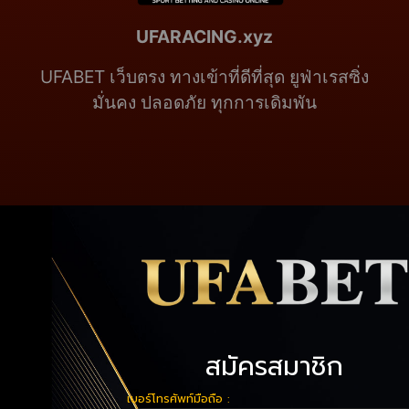
UFARACING.xyz
UFABET เว็บตรง ทางเข้าที่ดีที่สุด ยูฟ่าเรสซิ่ง
มั่นคง ปลอดภัย ทุกการเดิมพัน