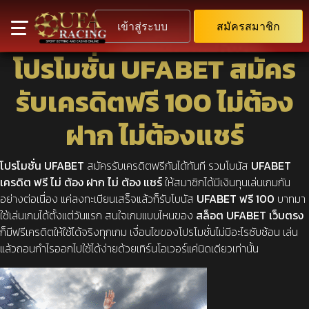
เข้าสู่ระบบ
สมัครสมาชิก
โปรโมชั่น UFABET สมัคร
รับเครดิตฟรี 100 ไม่ต้อง
ฝาก ไม่ต้องแชร์
โปรโมชั่น
UFABET
สมัครรับเครดิตฟรีกันได้ทันที รวมโบนัส
UFABET
เครดิต ฟรี ไม่ ต้อง ฝาก ไม่ ต้อง แชร์
ให้สมาชิกได้มีเงินทุนเล่นเกมกัน
อย่างต่อเนื่อง แค่ลงทะเบียนเสร็จแล้วก็รับโบนัส
UFABET ฟรี 100
บาทมา
ใช้เล่นเกมได้ตั้งแต่วันแรก สนใจเกมแบบไหนของ
สล็อต
UFABET เว็บตรง
ก็มีฟรีเครดิตให้ใช้ได้จริงทุกเกม เงื่อนไขของโปรโมชั่นไม่มีอะไรซับซ้อน เล่น
แล้วถอนกำไรออกไปใช้ได้ง่ายด้วยเทิร์นโอเวอร์แค่นิดเดียวเท่านั้น