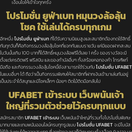
เงื่อนไขให้เข้าใจทุกครั้ง
โปรโมชั่น ยูฟ่าเบท หมุนวงล้อลุ้น
โชค ใช้เล่นได้ครบทุกเกม
อีกหนึ่ง
โปรโมชั่น ยูฟ่าเบท
ที่ได้รับความนิยมสูงและสมาชิกต้องกดใช้สิทธิ์
กันทุกวันก็คือกิจกรรมวงล้อลุ้นโชคที่แจกกันแบบรายวัน แค่มียอดฝากสะสม
ในวันนั้นเกิน 100 บาทก็ได้สิทธิ์หมุนวงล้อฟรีได้เลย 1 ครั้ง ของรางวัลจะมี
ตั้งแต่เครดิตฟรี ฟรีสปิน และของกำนัลอื่นๆ ทั้งสร้อยคอทองคำ โทรศัพท์
มือถือ และกิจกรรมวงล้อลุ้นโชคนี้ยังสามารถใช้ร่วมกับ
โปรโมชั่น
UFABET
ในแบบอื่นๆ ได้ ถือว่าเป็นกิจกรรมพิเศษให้สมาชิกที่ฝากเงินเข้ามาเล่นกันอยู่
เป็นประจำได้สนุกและมีโชคเล็กๆ น้อยๆ ติดไม้ติดมือกลับไป
UFABET เข้าระบบ เว็บพนันเจ้า
ใหญ่ที่รวมตัวช่วยไว้ครบทุกแบบ
สมัครสมาชิก
UFABET เข้าระบบ
เว็บพนันเจ้าใหญ่ที่รวมทั้งโปรโมชั่นพิเศษ
มากมายและเกมพนันออนไลน์ครบทุกรูปแบบ
โปรโมชั่น
UFABET
จะมีโบนัส
ให้ใช้เล่นเกมได้หลายประเภท ซึ่งยูฟ่าของเราก็มีเกมครบทั้งสล็อต ยิงปลา บา