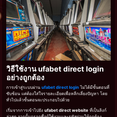
วิธีใช้งาน ufabet direct login
อย่างถูกต้อง
การเข้าสู่ระบบผ่าน
ufabet direct login
ไม่ได้มีขั้นตอนที่
ซับซ้อน แต่ต้องใส่ใจรายละเอียดเพื่อหลีกเลี่ยงปัญหา โดย
ทั่วไปแล้วขั้นตอนจะประกอบไปด้วย
เริ่มจากการเข้าไปยัง
ufabet direct website
ที่เป็นลิงก์
ล่าสุด จากนั้นกรอกชื่อผู้ใช้งานและรหัสผ่านให้ถูกต้อง