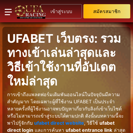
เข้าสู่ระบบ
สมัครสมาชิก
UFABET เว็บตรง: รวม
ทางเข้าเล่นล่าสุดและ
วิธีเข้าใช้งานที่อัปเดต
ใหม่ล่าสุด
การเข้าถึงแพลตฟอร์มเดิมพันออนไลน์ในปัจจุบันมีความ
สำคัญมาก โดยเฉพาะผู้ที่ใช้งาน UFABET เป็นประจำ
หลายครั้งที่ผู้ใช้งานอาจพบปัญหาเกี่ยวกับลิงก์เข้าเว็บไซต์
หรือไม่สามารถเข้าสู่ระบบได้ตามปกติ ดังนั้นบทความนี้จะ
พาไปรู้จักกับ
ufabet direct website
, วิธีใช้
ufabet
direct login
และการค้นหา
ufabet entrance link
ล่าสุด