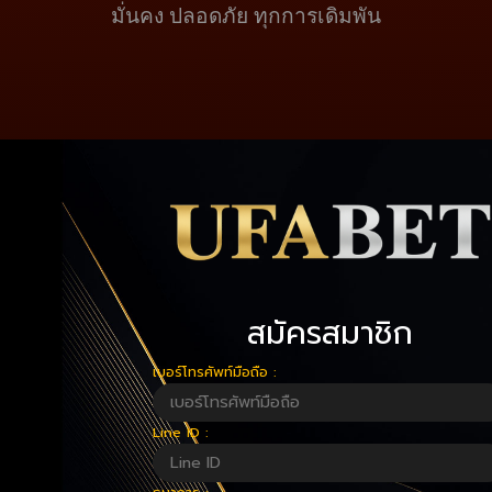
มั่นคง ปลอดภัย ทุกการเดิมพัน