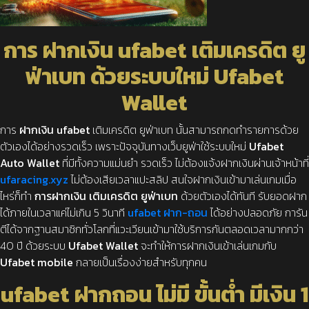
การ ฝากเงิน ufabet เติมเครดิต ยู
ฟ่าเบท ด้วยระบบใหม่ Ufabet
Wallet
การ
ฝากเงิน ufabet
เติมเครดิต ยูฟ่าเบท นั้นสามารถกดทำรายการด้วย
ตัวเองได้อย่างรวดเร็ว เพราะปัจจุบันทางเว็บยูฟ่าใช้ระบบใหม่
Ufabet
Auto Wallet
ที่มีทั้งความแม่นยำ รวดเร็ว ไม่ต้องแจ้งฝากเงินผ่านเจ้าหน้าที่
ufaracing.xyz
ไม่ต้องเสียเวลาแปะสลิป สนใจฝากเงินเข้ามาเล่นเกมเมื่อ
ไหร่ก็ทำ
การฝากเงิน เติมเครดิต ยูฟ่าเบท
ด้วยตัวเองได้ทันที รับยอดฝาก
ได้ภายในเวลาแค่ไม่เกิน 5 วินาที
ufabet ฝาก-ถอน
ได้อย่างปลอดภัย การัน
ตีได้จากฐานสมาชิกทั่วโลกที่แวะเวียนเข้ามาใช้บริการกันตลอดเวลามากกว่า
40 ปี ด้วยระบบ
Ufabet Wallet
จะทำให้การฝากเงินเข้าเล่นเกมกับ
Ufabet mobile
กลายเป็นเรื่องง่ายสำหรับทุกคน
ufabet ฝากถอน ไม่มี ขั้นต่ำ มีเงิน 1