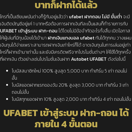
บาทก็ฝากได้แล้ว
ใครที่เป็นเซียนพนันต่างก็รู้กันอยู่แล้วว่า
ufabet ฝากถอน ไม่มี ขั้นต่ำ
จะมี
เงินติดบัญชีอยู่แค่ 1 บาทหรือต้องการฝากเงินทีละเป็นแสนก็ทำรายการกับ
UFABET เข้าสู่ระบบ ฝาก-ถอน
ได้โดยไม่มีข้อจำกัดอะไรทั้งสิ้น เปิดโอกาส
ให้ผู้เล่นที่มีทุนน้อยได้เข้ามา
ฝากเงินแทงบอล
ufabet
กันได้ทุกคน วางแผน
เงินทุนได้ง่ายเพราะสามารถฝากเงินเท่าไหร่ก็ได้ ขาดเงินทุนในการเล่นอยู่เท่า
ไหร่ก็ฝากเข้ามาเท่านั้น และยังมีเครดิตฟรีจากโปรโมชั่นต่างๆ ให้ใช้ได้ทุกครั้ง
ที่ฝากเงิน ตัวอย่างเช่นโปรโมชั่นเงินฝาก
Autobet UFABET
ดังต่อไปนี้
โบนัสสมาชิกใหม่ 100% สูงสุด 5,000 บาท ทำเทิร์น 5 เท่า ถอนไม่
อั้น
โบนัสยอดฝากแรกของวัน 20% สูงสุด 3,000 บาท ทำเทิร์น 3 เท่า
ถอนไม่อั้น
โบนัสทุกยอดฝาก 10% สูงสุด 2,000 บาท ทำเทิร์น 4 เท่า ถอนไม่อั้น
UFABET เข้าสู่ระบบ ฝาก-ถอน ได้
ภายใน 4 ขั้นตอน