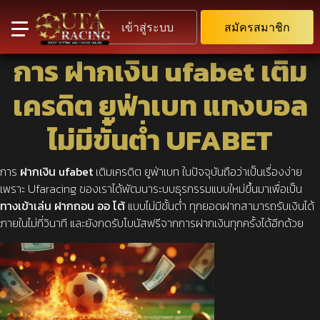
เข้าสู่ระบบ
สมัครสมาชิก
การ ฝากเงิน ufabet เติม
เครดิต ยูฟ่าเบท แทงบอล
ไม่มีขั้นต่ำ UFABET
การ
ฝากเงิน ufabet
เติมเครดิต ยูฟ่าเบท ในปัจจุบันถือว่าเป็นเรื่องง่าย
เพราะ Ufaracing ของเราได้พัฒนาระบบธุรกรรมแบบใหม่ขึ้นมาเพื่อเป็น
ทางเข้าเล่น ฝากถอน ออ โต้
แบบไม่มีขั้นต่ำ ทุกยอดฝากสามารถรับเงินได้
ภายในไม่กี่วินาที และยังกดรับโบนัสฟรีจากการฝากเงินทุกครั้งได้อีกด้วย