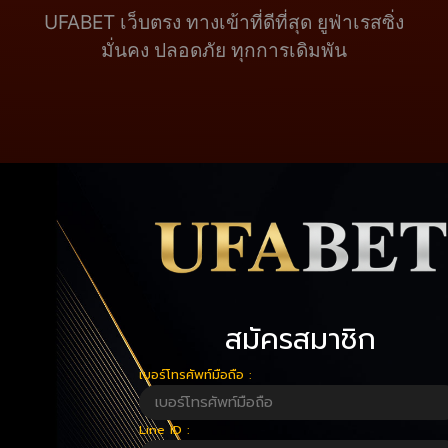
UFABET เว็บตรง ทางเข้าที่ดีที่สุด ยูฟ่าเรสซิ่ง
มั่นคง ปลอดภัย ทุกการเดิมพัน