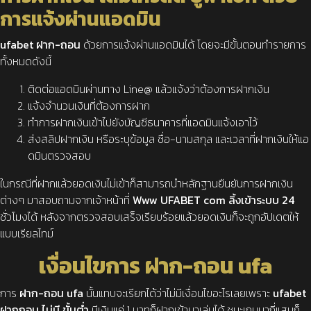
การแจ้งผ่านแอดมิน
ufabet ฝาก-ถอน
ด้วยการแจ้งผ่านแอดมินได้ โดยจะมีขั้นตอนทำรายการ
ทั้งหมดดังนี้
ติดต่อแอดมินผ่านทาง Line@ แล้วแจ้งว่าต้องการฝากเงิน
แจ้งจำนวนเงินที่ต้องการฝาก
ทำการฝากเงินเข้าไปยังบัญชีธนาคารที่แอดมินแจ้งเอาไว้
ส่งสลิปฝากเงิน หรือระบุข้อมูล ชื่อ-นามสกุล และเวลาที่ฝากเงินให้แอ
ดมินตรวจสอบ
ในกรณีที่ฝากแล้วยอดเงินไม่เข้าก็สามารถนำหลักฐานยืนยันการฝากเงิน
ต่างๆ มาสอบถามจากเจ้าหน้าที่
Www UFABET com ลิ้งเข้าระบบ 24
ชั่วโมงได้ หลังจากตรวจสอบเสร็จเรียบร้อยแล้วยอดเงินก็จะถูกอัปเดตให้
แบบเรียลไทม์
เงื่อนไขการ ฝาก-ถอน ufa
การ
ฝาก-ถอน
ufa
นั้นแทบจะเรียกได้ว่าไม่มีเงื่อนไขอะไรเลยเพราะ
ufabet
ฝากถอน ไม่มี ขั้นต่ำ
มีเงินแค่ 1 บาทก็ฝากเข้ามาเล่นได้ ชนะเกมมากี่แสนก็